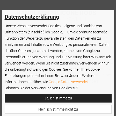
NANOLASH SILICONE RODS
-
Datenschutzerklärung
ANWENDUNGSWEISE
Unsere Website verwendet Cookies – eigene und Cookies von
Passen Sie die Größe der Rolle an Ihr Auge an
. Denken Sie
Drittanbietern (einschließlich Google) – um die ordnungsgemäße
daran, dass sie frei zugeschnitten werden kann, damit sie
Funktion der Website zu gewährleisten, den Datenverkehr zu
gut auf dem Augenlid liegt und kein Unbehagen verursacht.
analysieren und Inhalte sowie Werbung zu personalisieren. Daten,
Tragen Sie ein bisschen
Kleber zum Lifting und zur
die über Cookies gesammelt werden, können von Google zur
Lamination der Wimpern
auf die Unterseite der Silikonrollen
Personalisierung von Werbung und zur Messung ihrer Wirksamkeit
auf, um sie gut an den Augenlidern zu befestigen. Tragen Sie
verwendet werden. Wenn Sie nicht zustimmen, verwenden wir nur
denselben Kleber auf die Oberseite der Rollen und kämmen
die unbedingt notwendigen Cookies. Sie können Ihre Cookie-
Sie Ihre Wimpern darauf, indem Sie sie präzise mithilfe eines
Einstellungen jederzeit in Ihrem Browser ändern. Weitere
Kamms zum Lifting und zur Lamination der Wimpern
Informationen darüber, wie
Google Daten verwendet.
trennen.
Stimmen Sie der Verwendung von Cookies zu?
Ja, ich stimme zu
Nein, ich stimme nicht zu