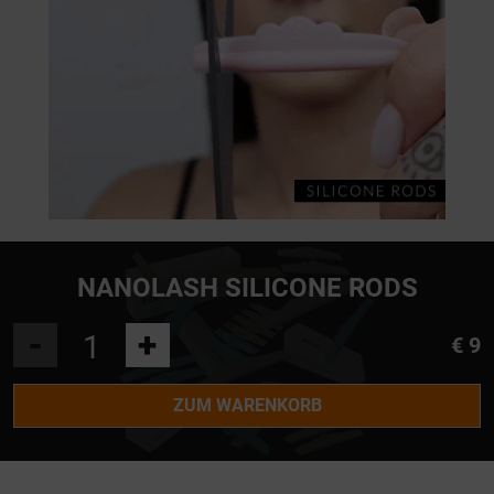
NANOLASH SILICONE RODS
-
+
€ 9
ZUM WARENKORB