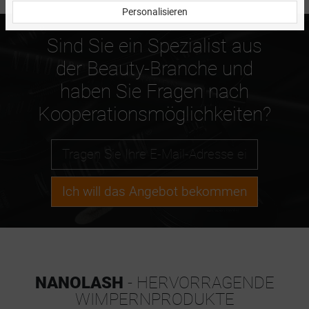
Personalisieren
Sind Sie ein Spezialist aus
der Beauty-Branche und
haben Sie Fragen nach
Kooperationsmöglichkeiten?
Ich will das Angebot bekommen
NANOLASH
- HERVORRAGENDE
WIMPERNPRODUKTE