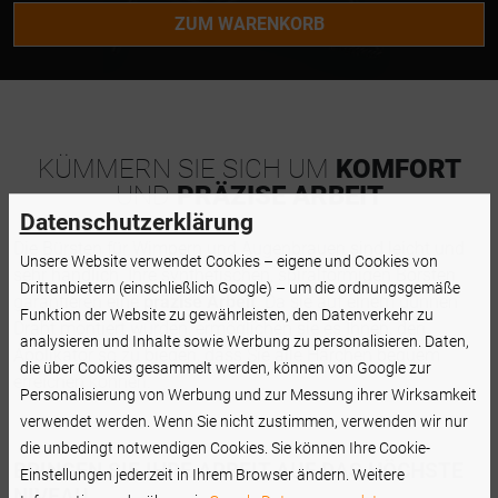
ZUM WARENKORB
KÜMMERN SIE SICH UM
KOMFORT
UND
PRÄZISE ARBEIT
Datenschutzerklärung
Die Bürsten für Wimpern und Augenbrauen sind leicht und
Unsere Website verwendet Cookies – eigene und Cookies von
sehr handlich. Ihre synthetischen, spiralförmigen Borsten
Drittanbietern (einschließlich Google) – um die ordnungsgemäße
garantieren eine
präzise Arbeit
. Da sie auf einem dünnen
Funktion der Website zu gewährleisten, den Datenverkehr zu
Draht montiert wurden, ermöglichen sie es Ihnen, den
analysieren und Inhalte sowie Werbung zu personalisieren. Daten,
Applikator so zu biegen, dass Sie alle Härchen bequem
die über Cookies gesammelt werden, können von Google zur
erreichen können.
Personalisierung von Werbung und zur Messung ihrer Wirksamkeit
verwendet werden. Wenn Sie nicht zustimmen, verwenden wir nur
die unbedingt notwendigen Cookies. Sie können Ihre Cookie-
BRINGEN SIE IHRE ARBEIT AUF DAS HÖCHSTE
Einstellungen jederzeit in Ihrem Browser ändern. Weitere
NIVEAU