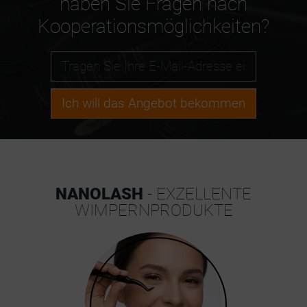
haben Sie Fragen nach
Kooperationsmöglichkeiten?
Ich will das Angebot bekommen
NANOLASH
- EXZELLENTE
WIMPERNPRODUKTE