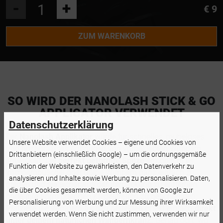
-
+
€ 9
ZUM WARENKORB
SO WIRD DER NANOLASH STICK & GO
APPLICATOR VERWENDET
Datenschutzerklärung
Der
Nanolash Applikator
wurde für schnelles, müheloses
Unsere Website verwendet Cookies – eigene und Cookies von
und hochpräzises Anbringen von vorgeklebten Wimpern
Drittanbietern (einschließlich Google) – um die ordnungsgemäße
entwickelt. Die
perfekt geformte Spitze
ermöglicht es,
Funktion der Website zu gewährleisten, den Datenverkehr zu
Wimpernbüschel oder halbe Wimpern ganz einfach zu
analysieren und Inhalte sowie Werbung zu personalisieren. Daten,
greifen und sie sicher aus der Verpackung zu entfernen,
die über Cookies gesammelt werden, können von Google zur
ohne ihre Form oder den Klebestreifen zu beschädigen.
Personalisierung von Werbung und zur Messung ihrer Wirksamkeit
Platziere die Wimpern für den perfekten Effekt einfach
direkt
verwendet werden. Wenn Sie nicht zustimmen, verwenden wir nur
unter deinem natürlichen Wimpernkranz:
Genau dort, wo