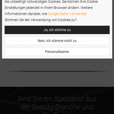
die unbedingt notwendigen Cookies. Sie können Ihre Cookie-
du sie haben möchtest. Dank der
speziellen Anti-Haft-
Einstellungen jederzeit in Ihrem Browser ändern. Weitere
Beschichtung
kleben die Wimpern nicht am Applikator, was
Informationen darüber, wie
Google Daten verwendet.
das Anbringen viel einfacher und angenehmer macht. Der
Stimmen Sie der Verwendung von Cookies zu?
Applikator garantiert gleichbleibenden, präzisen Druck
während des Anbringens, sodass die Wimpern ganz
Ja, ich stimme zu
natürlich mit deinen Naturwimpern verschmelzen können.
Nein, ich stimme nicht zu
Dies
gibt dir mehr Kontrolle über dein Wimpernstyling
,
sodass du in kürzester Zeit einen makellosen Look erzielen
Personalisieren
kannst.
Sind Sie ein Spezialist aus
der Beauty-Branche und